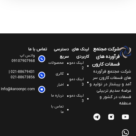
شرکت مجتمع
لینک های
دسترسی
تماس با ما
واتس اپ
فرآورده های
کاربردی
سریع
09107907968
لینک دمو
محصولات
فسفات کارون
2
شرکت مجتمع فرآورده
021-88679431 |
گالری
های فسفات کارون سر
021-88673856
لینک دمو
آمد و پیشتاز در تولید و
3
اخبار
Info@karoonpc.com
عرضه سدیم تریپلی
لینک دمو
درباره ما
فسفات در کشور و
3
منطقه
تماس با
ما